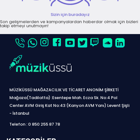
Sizin için buradayız
Son gelişmelerden ve kampanyalardan haberdar olmak için bizleri
takip etmeyi unutmayın!
MÜZİKÜSSÜ MAĞAZACILIK VE TİCARET ANONİM ŞİRKETİ
Mağaza(Tadilatta) :Esentepe Mah. Ecza Sk. No:4 Pol
Center AVM Giriş Kat No:43 (Kanyon AVM Yanı) Levent Şişli
- İstanbul
Telefon : 0 850 255 87 78