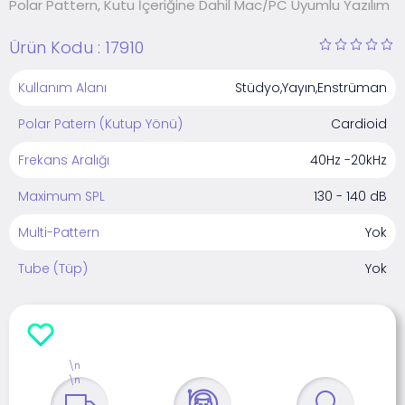
Polar Pattern, Kutu İçeriğine Dahil Mac/PC Uyumlu Yazılım
Ürün Kodu :
17910
Kullanım Alanı
Stüdyo,Yayın,Enstrüman
Polar Patern (Kutup Yönü)
Cardioid
Frekans Aralığı
40Hz -20kHz
Maximum SPL
130 - 140 dB
Multi-Pattern
Yok
Tube (Tüp)
Yok
\n
\n