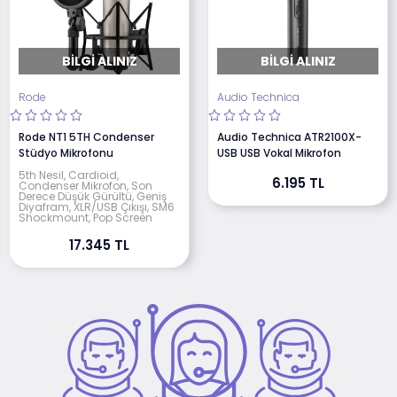
BILGI ALINIZ
BILGI ALINIZ
Rode
Audio Technica
Rode NT1 5TH Condenser
Audio Technica ATR2100X-
Stüdyo Mikrofonu
USB USB Vokal Mikrofon
5th Nesil, Cardioid,
6.195 TL
Condenser Mikrofon, Son
Derece Düşük Gürültü, Geniş
Diyafram, XLR/USB Çıkışı, SM6
Shockmount, Pop Screen
17.345 TL