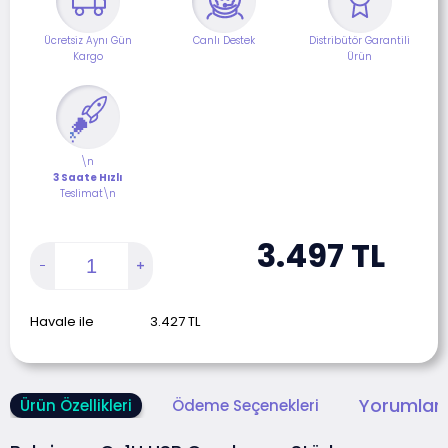
Ücretsiz Aynı Gün
Canlı Destek
Distribütör Garantili
Kargo
Ürün
\n
3 Saate Hızlı
Teslimat\n
3.497
TL
Havale ile
3.427
TL
Yorumlar 
Ürün Özellikleri
Ödeme Seçenekleri