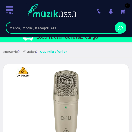
0
2000 TL Üzeri
Ücretsiz Kargo !
Anasayfa
Mikrofon
USB Mikrofonlar