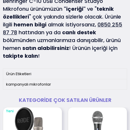
Behringer C-1U USB Condenser Stüdyo
Mikrofonu ürünümüzün
"içeriği"
ve "
teknik
özellikleri
" çok yakında sizlerle olacak. Ürünle
ilgili
hemen
bilgi
almak istiyorsanız,
0850 255
87 78
hattından ya da
canlı
destek
bölümünden uzmanlarımıza danışabilir, ürünü
hemen
satın alabilirsiniz
! Ürünün içeriği için
takipte
kalın
!
Ürün Etiketleri
kampanyalı mikrofonlar
KATEGORIDE ÇOK SATILAN ÜRÜNLER
Yeni