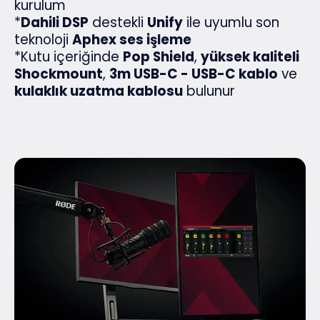
kurulum
*
Dahili DSP
destekli
Unify
ile uyumlu son
teknoloji
Aphex ses işleme
*Kutu içeriğinde
Pop Shield
,
yüksek kaliteli
Shockmount
,
3m USB-C - USB-C kablo
ve
kulaklık uzatma kablosu
bulunur