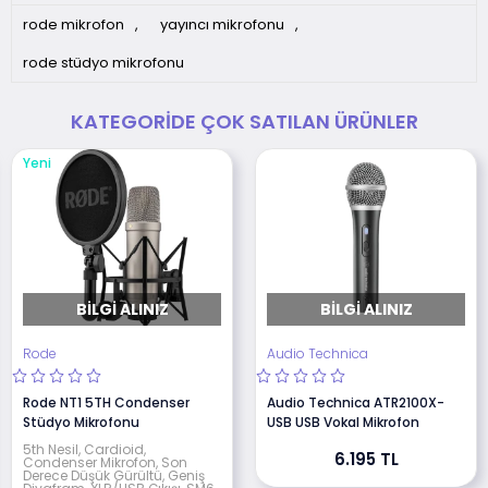
rode mikrofon
,
yayıncı mikrofonu
,
rode stüdyo mikrofonu
KATEGORIDE ÇOK SATILAN ÜRÜNLER
Yeni
BILGI ALINIZ
BILGI ALINIZ
Rode
Audio Technica
Rode NT1 5TH Condenser
Audio Technica ATR2100X-
Stüdyo Mikrofonu
USB USB Vokal Mikrofon
5th Nesil, Cardioid,
6.195 TL
Condenser Mikrofon, Son
Derece Düşük Gürültü, Geniş