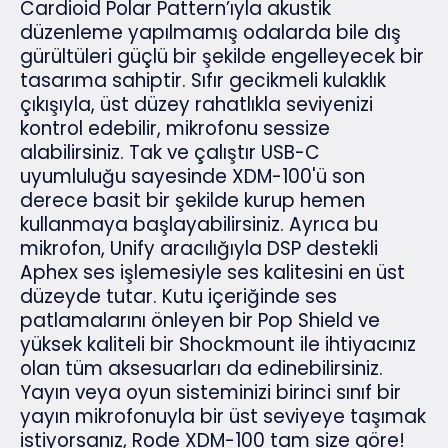
Cardioid Polar Pattern’ıyla akustik
düzenleme yapılmamış odalarda bile dış
gürültüleri güçlü bir şekilde engelleyecek bir
tasarıma sahiptir. Sıfır gecikmeli kulaklık
çıkışıyla, üst düzey rahatlıkla seviyenizi
kontrol edebilir, mikrofonu sessize
alabilirsiniz. Tak ve çalıştır USB-C
uyumluluğu sayesinde XDM-100'ü son
derece basit bir şekilde kurup hemen
kullanmaya başlayabilirsiniz. Ayrıca bu
mikrofon, Unify aracılığıyla DSP destekli
Aphex ses işlemesiyle ses kalitesini en üst
düzeyde tutar. Kutu içeriğinde ses
patlamalarını önleyen bir Pop Shield ve
yüksek kaliteli bir Shockmount ile ihtiyacınız
olan tüm aksesuarları da edinebilirsiniz.
Yayın veya oyun sisteminizi birinci sınıf bir
yayın mikrofonuyla bir üst seviyeye taşımak
istiyorsanız, Rode XDM-100 tam size göre!