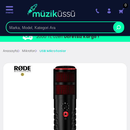
0
2000 TL Üzeri
Ücretsiz Kargo !
Anasayfa
Mikrofon
USB Mikrofonlar