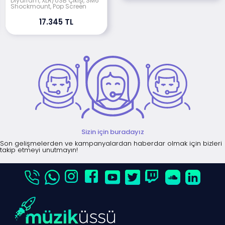
Diyafram, XLR/USB Çıkışı, SM6
Shockmount, Pop Screen
17.345 TL
Sizin için buradayız
Son gelişmelerden ve kampanyalardan haberdar olmak için bizleri
takip etmeyi unutmayın!