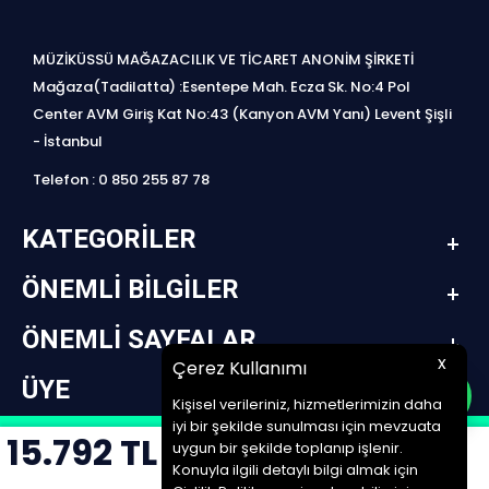
MÜZİKÜSSÜ MAĞAZACILIK VE TİCARET ANONİM ŞİRKETİ
Mağaza(Tadilatta) :Esentepe Mah. Ecza Sk. No:4 Pol
Center AVM Giriş Kat No:43 (Kanyon AVM Yanı) Levent Şişli
- İstanbul
Telefon : 0 850 255 87 78
KATEGORILER
ÖNEMLI BILGILER
ÖNEMLI SAYFALAR
x
Çerez Kullanımı
ÜYE
Kişisel verileriniz, hizmetlerimizin daha
iyi bir şekilde sunulması için mevzuata
15.792
TL
design by jetpack | www.müziküssü.com | copyright ©2022 Tüm hakları saklıdır.
uygun bir şekilde toplanıp işlenir.
Konuyla ilgili detaylı bilgi almak için
SEPETE EKLE
T
-Soft
E-Ticaret
Sistemleriyle Hazırlanmıştır.