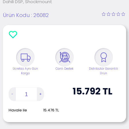
Dahili DSP, Shockmount
Ürün Kodu :
26082
Ücretsiz Aynı Gün
Canlı Destek
Distribütör Garantili
Kargo
Ürün
15.792
TL
Havale ile
15.476
TL